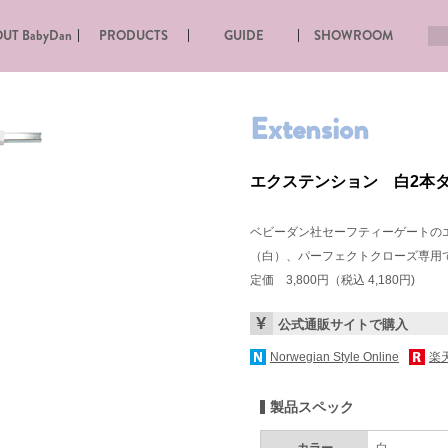
UT BabyDan
PRODUCTS
GUIDE
SHOWROOM
Extension
エクステンション 白2本
ベビーダン社セーフティーゲートの
（白）、パーフェクトクローズ専用
定価 3,800円（税込 4,180円)
公式通販サイトで購入
Norwegian Style Online
楽
製品スペック