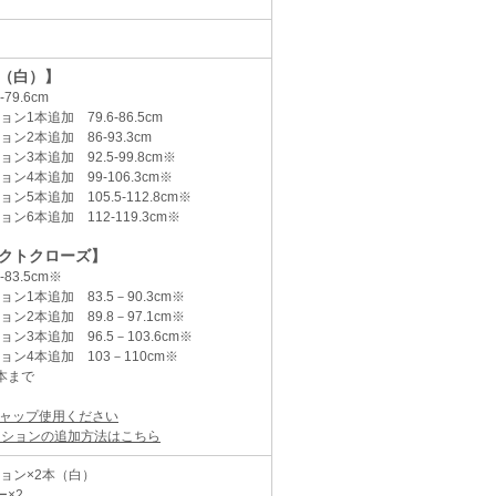
（白）】
79.6cm
ン1本追加 79.6-86.5cm
ン2本追加 86-93.3cm
ン3本追加 92.5-99.8cm※
ン4本追加 99-106.3cm※
ン5本追加 105.5-112.8cm※
ン6本追加 112-119.3cm※
クトクローズ】
83.5cm※
ン1本追加 83.5－90.3cm※
ン2本追加 89.8－97.1cm※
ン3本追加 96.5－103.6cm※
ン4本追加 103－110cm※
2本まで
ャップ使用ください
ンションの追加方法はこちら
ョン×2本（白）
ー×2