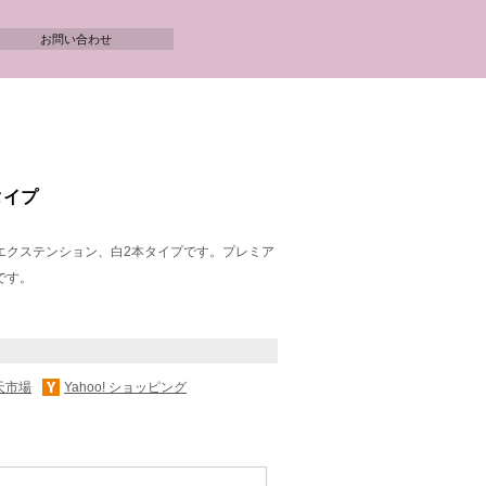
お問い合わせ
タイプ
エクステンション、白2本タイプです。プレミア
です。
天市場
Yahoo! ショッピング